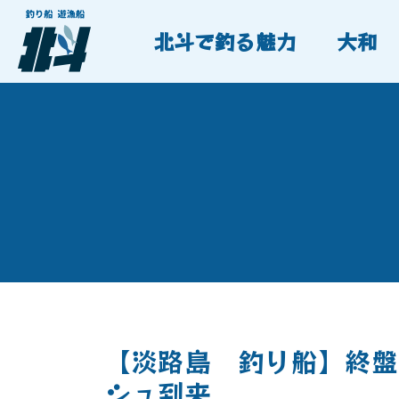
北斗で釣る魅力
大和
【淡路島 釣り船】終盤
シュ到来