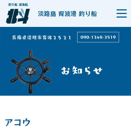
淡路島 育波港 釣り船
アコウ