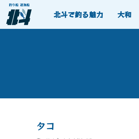
北斗で釣る魅力
大和
タコ