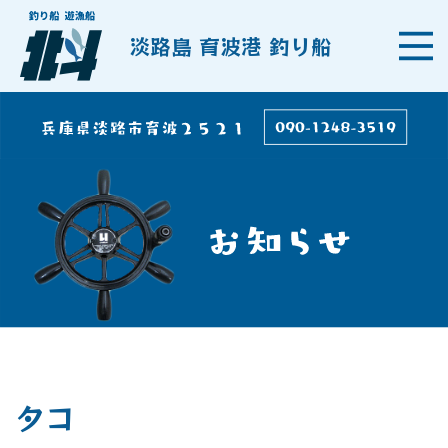
淡路島 育波港 釣り船
タコ