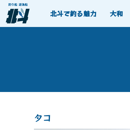
北斗で釣る魅力
大和
タコ