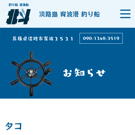
淡路島 育波港 釣り船
タコ