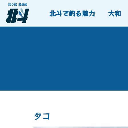
北斗で釣る魅力
大和
タコ