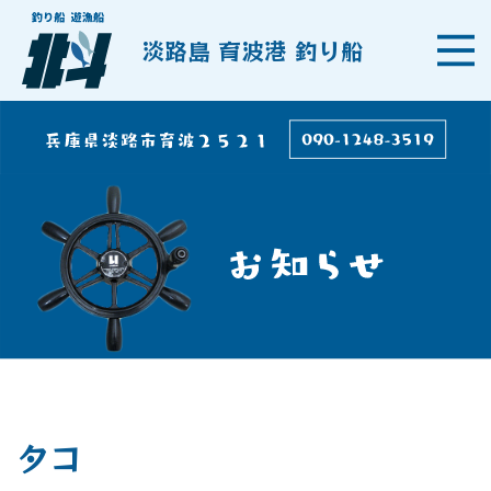
淡路島 育波港 釣り船
タコ