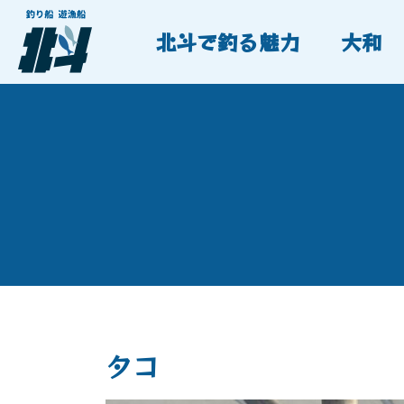
北斗で釣る魅力
大和
タコ