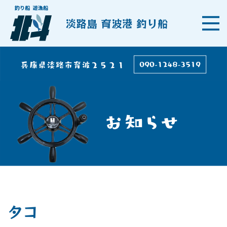
淡路島 育波港 釣り船
タコ