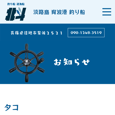
淡路島 育波港 釣り船
タコ