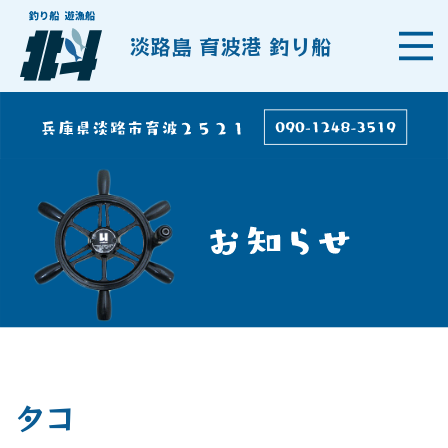
淡路島 育波港 釣り船
タコ