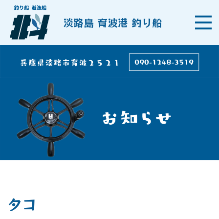
淡路島 育波港 釣り船
タコ