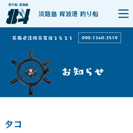
淡路島 育波港 釣り船
タコ