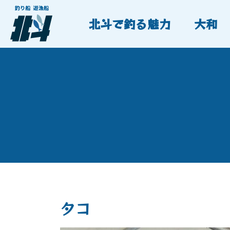
北斗で釣る魅力
大和
タコ