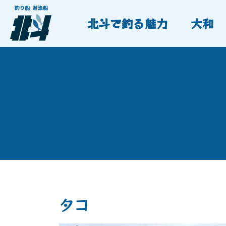
北斗で釣る魅力
大和
タコ