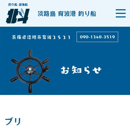
淡路島 育波港 釣り船
ブリ