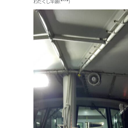
わたくし竿頭(*^^*)