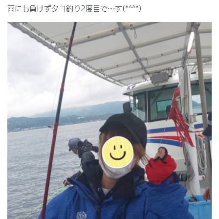
雨にも負けずタコ釣り2度目で〜す(*^^*)