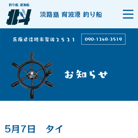
淡路島 育波港 釣り船
5月7日 タイ