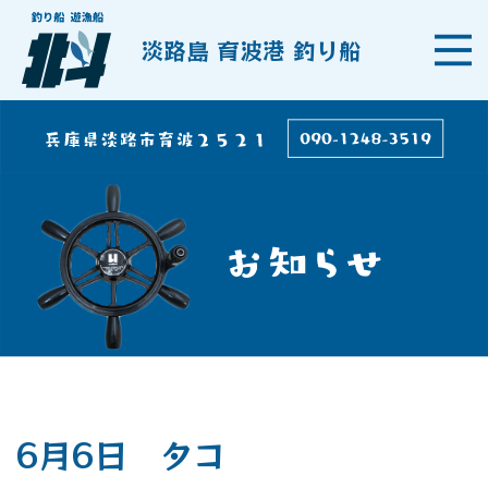
淡路島 育波港 釣り船
6月6日 タコ