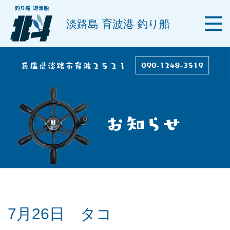
淡路島 育波港 釣り船
7月26日 タコ