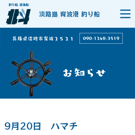
淡路島 育波港 釣り船
9月20日 ハマチ