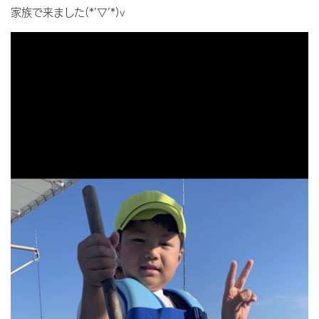
家族で来ました(*’▽’*)v