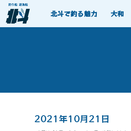
北斗で釣る魅力
大和
2021年10月21日