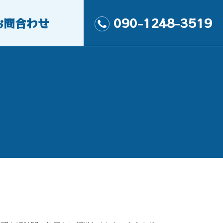
お問合わせ
090-1248-3519