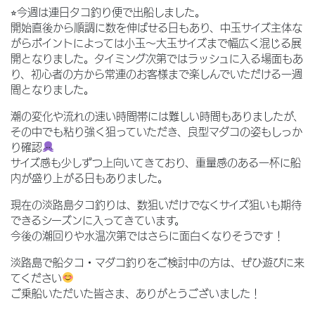
⭐︎今週は連日タコ釣り便で出船しました。
開始直後から順調に数を伸ばせる日もあり、中玉サイズ主体な
がらポイントによっては小玉〜大玉サイズまで幅広く混じる展
開となりました。タイミング次第ではラッシュに入る場面もあ
り、初心者の方から常連のお客様まで楽しんでいただける一週
間となりました。
潮の変化や流れの速い時間帯には難しい時間もありましたが、
その中でも粘り強く狙っていただき、良型マダコの姿もしっか
り確認
サイズ感も少しずつ上向いてきており、重量感のある一杯に船
内が盛り上がる日もありました。
現在の淡路島タコ釣りは、数狙いだけでなくサイズ狙いも期待
できるシーズンに入ってきています。
今後の潮回りや水温次第ではさらに面白くなりそうです！
淡路島で船タコ・マダコ釣りをご検討中の方は、ぜひ遊びに来
てください
ご乗船いただいた皆さま、ありがとうございました！