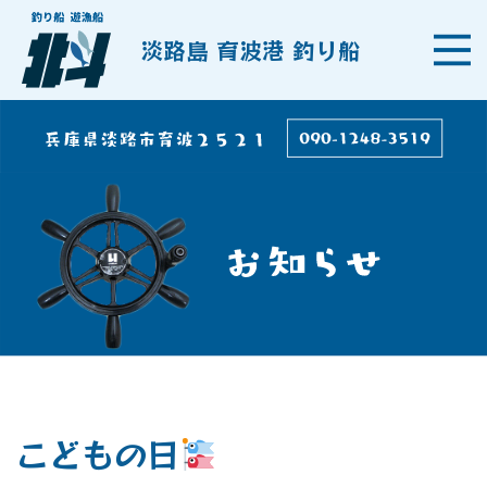
淡路島 育波港 釣り船
こどもの日