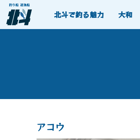
北斗で釣る魅力
大和
アコウ