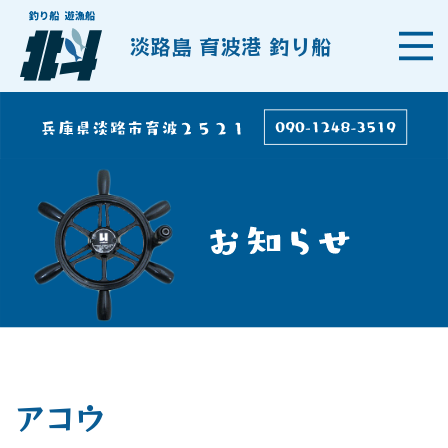
淡路島 育波港 釣り船
アコウ