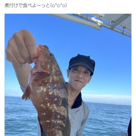
煮付けで食べよ〜っと(o^o^o)