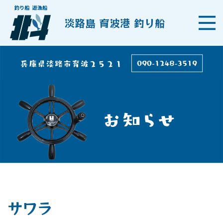
淡路島 育波港 釣り船
サワラ