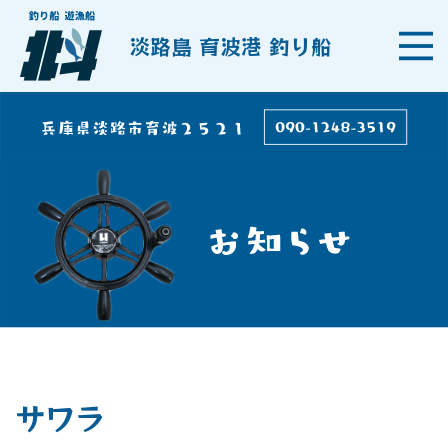
淡路島 育波港 釣り船
サワラ