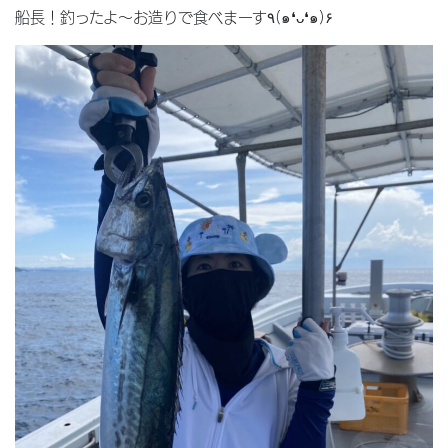
船長！釣ったよ〜お造りで食べまーす٩(๑❛ᴗ❛๑)۶