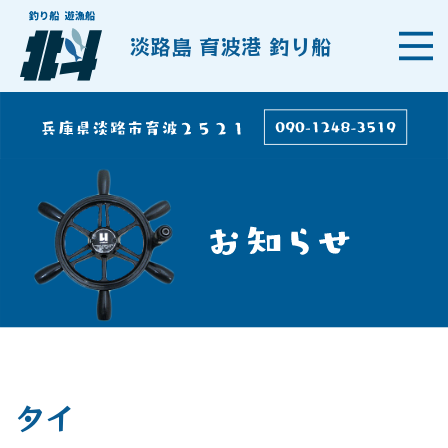
淡路島 育波港 釣り船
タイ