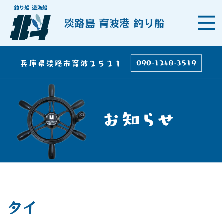
淡路島 育波港 釣り船
タイ