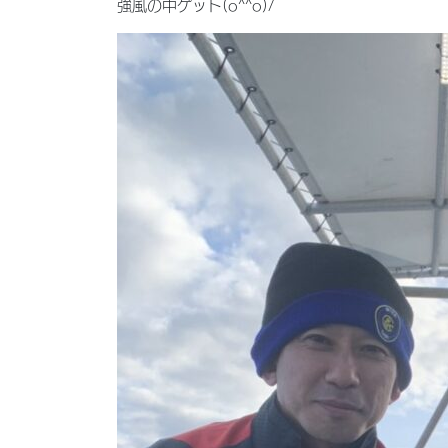
強風の中ゲット(o^^o)/