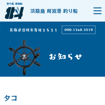
淡路島 育波港 釣り船
タコ