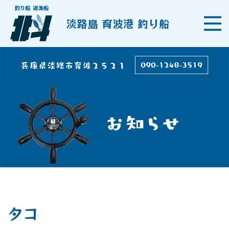
淡路島 育波港 釣り船
タコ