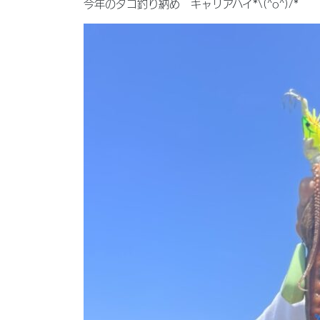
今年のタコ釣り納め キャリアハイ*\(^o^)/*