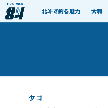
北斗で釣る魅力
大和
タコ