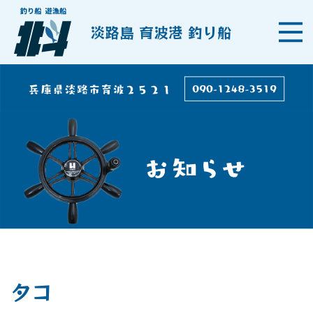
淡路島 育波港 釣り船
タコ