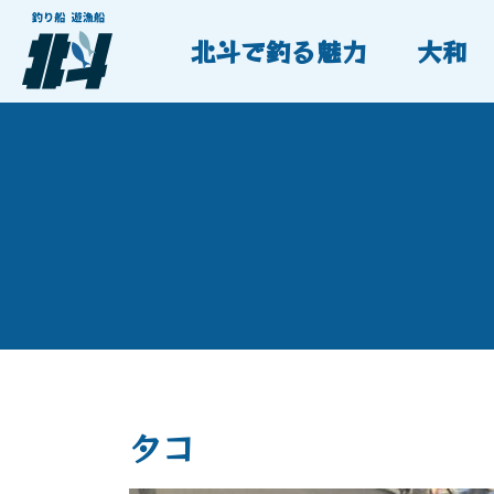
北斗で釣る魅力
大和
タコ