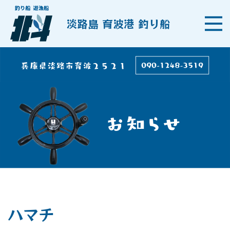
淡路島 育波港 釣り船
ハマチ