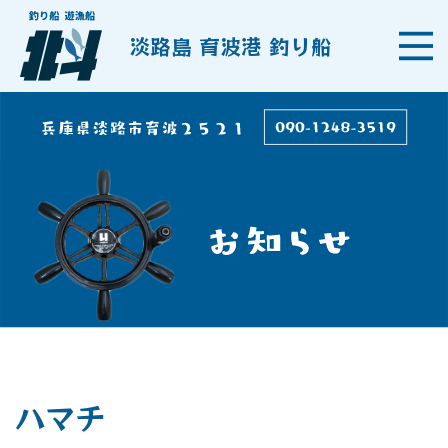
淡路島 育波港 釣り船
ハマチ