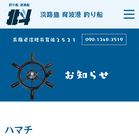
淡路島 育波港 釣り船
ハマチ