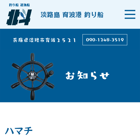
淡路島 育波港 釣り船
ハマチ