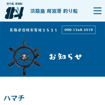
淡路島 育波港 釣り船
ハマチ