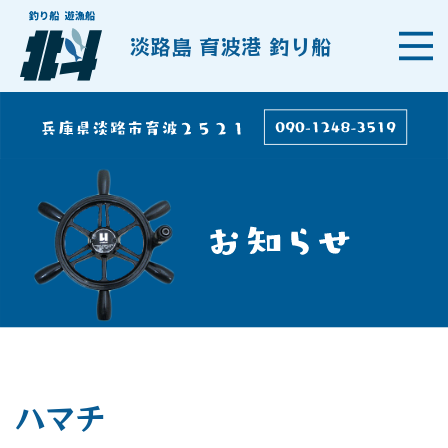
淡路島 育波港 釣り船
ハマチ