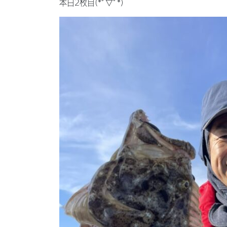
本日2枚目(*ﾟ▽ﾟ*)