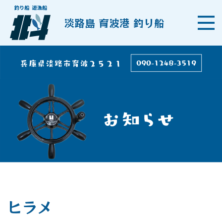
淡路島 育波港 釣り船
ヒラメ