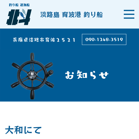
淡路島 育波港 釣り船
大和にて