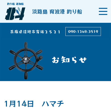
淡路島 育波港 釣り船
1月14日 ハマチ