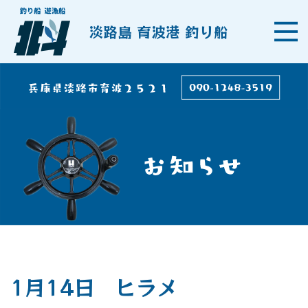
淡路島 育波港 釣り船
1月14日 ヒラメ