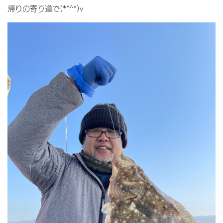
帰りの寄り道で(*^^*)v