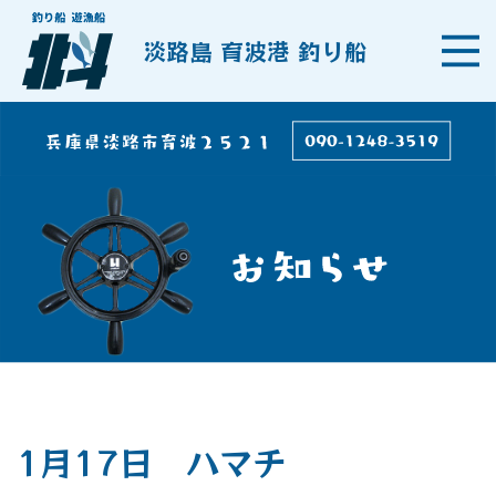
淡路島 育波港 釣り船
1月17日 ハマチ